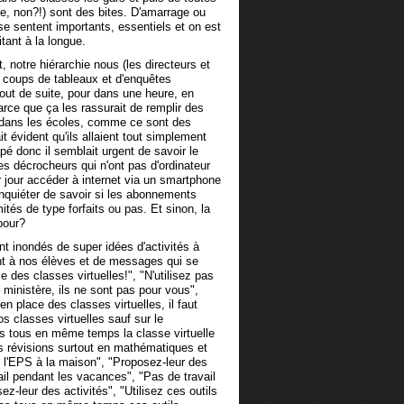
te, non?!) sont des bites. D'amarrage ou
 se sentent importants, essentiels et on est
itant à la longue.
 notre hiérarchie nous (les directeurs et
s coups de tableaux et d'enquêtes
tout de suite, pour dans une heure, en
parce que ça les rassurait de remplir des
s dans les écoles, comme ce sont des
t évident qu'ils allaient tout simplement
pé donc il semblait urgent de savoir le
es décrocheurs qui n'ont pas d'ordinateur
 jour accéder à internet via un smartphone
inquiéter de savoir si les abonnements
imités de type forfaits ou pas. Et sinon, la
pour?
nt inondés de super idées d'activités à
nt à nos élèves et de messages qui se
e des classes virtuelles!", "N'utilisez pas
du ministère, ils ne sont pas pour vous",
n place des classes virtuelles, il faut
s classes virtuelles sauf sur le
as tous en même temps la classe virtuelle
s révisions surtout en mathématiques et
de l'EPS à la maison", "Proposez-leur des
ail pendant les vacances", "Pas de travail
z-leur des activités", "Utilisez ces outils