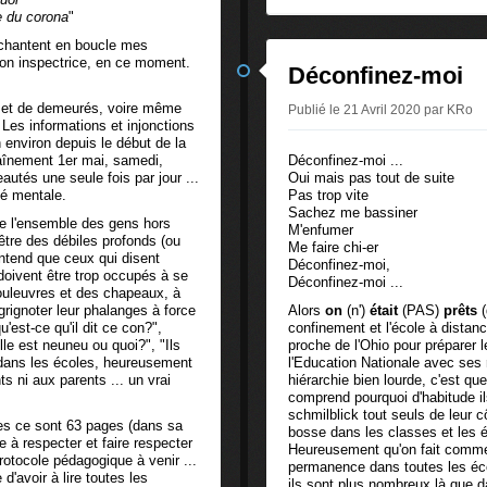
e du corona
"
 chantent en boucle mes
mon inspectrice, en ce moment.
Déconfinez-moi
s et de demeurés, voire même
Publié le 21 Avril 2020 par KRo
. Les informations et injonctions
 environ depuis le début de la
înement 1er mai, samedi,
Déconfinez-moi ...
utés une seule fois par jour ...
Oui mais pas tout de suite
nté mentale.
Pas trop vite
Sachez me bassiner
ue l'ensemble des gens hors
M'enfumer
d'être des débiles profonds (ou
Me faire chi-er
entend que ceux qui disent
Déconfinez-moi,
doivent être trop occupés à se
Déconfinez-moi ...
couleuvres et des chapeaux, à
rignoter leur phalanges à force
Alors
on
(n')
était
(PAS)
prêts
(
'est-ce qu'il dit ce con?",
confinement et l'école à distanc
lle est neuneu ou quoi?", "Ils
proche de l'Ohio pour préparer 
s dans les écoles, heureusement
l'Education Nationale avec ses 
ts ni aux parents ... un vrai
hiérarchie bien lourde, c'est q
comprend pourquoi d'habitude ils
schmilblick tout seuls de leur c
es ce sont 63 pages (dans sa
bosse dans les classes et les éc
e à respecter et faire respecter
Heureusement qu'on fait comme 
rotocole pédagogique à venir ...
permanence dans toutes les éco
d'avoir à lire toutes les
ils sont plus nombreux là que d