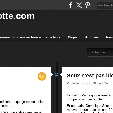
tte.com
rouvez-moi dans un livre et même trois
Pages
Archives
News
Seux n'est pas bi
Publié le 8 Juin 2020 par KRo
Le matin, y'en a qui pensent à 
moi j'écoute France Inter.
ndaient ce que je pouvais bien
rentrée ...
Et ce matin, Dominique Seux, d
réouverture des écoles, a cité "
 l'état misérable dans lequel