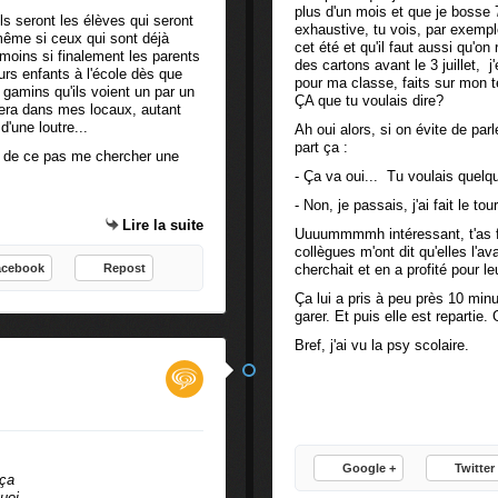
plus d'un mois et que je bosse 7
s seront les élèves qui seront
exhaustive, tu vois, par exemple
 même si ceux qui sont déjà
cet été et qu'il faut aussi qu'o
e moins si finalement les parents
des cartons avant le 3 juillet, 
eurs enfants à l'école dès que
pour ma classe, faits sur mon t
3 gamins qu'ils voient un par un
ÇA que tu voulais dire?
 sera dans mes locaux, autant
d'une loutre...
Ah oui alors, si on évite de par
part ça :
ais de ce pas me chercher une
- Ça va oui... Tu voulais quel
- Non, je passais, j'ai fait le tour
Lire la suite
Uuuummmmh intéressant, t'as fai
collègues m'ont dit qu'elles l'av
acebook
Repost
cherchait et en a profité pour le
Ça lui a pris à peu près 10 min
garer. Et puis elle est repartie
Bref, j'ai vu la psy scolaire.
Google +
Twitter
 ça
uoi