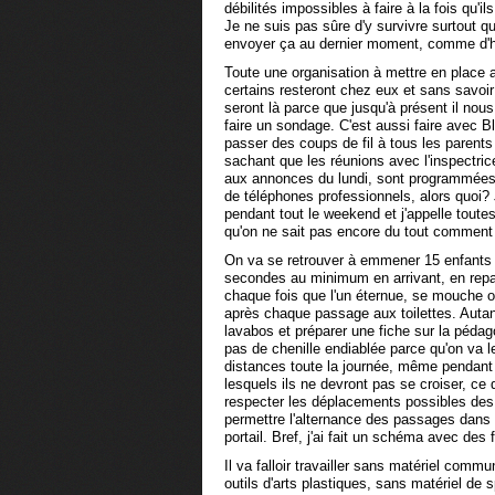
débilités impossibles à faire à la fois qu'i
Je ne suis pas sûre d'y survivre surtout qu
envoyer ça au dernier moment, comme d'h
Toute une organisation à mettre en place 
certains resteront chez eux et sans savoi
seront là parce que jusqu'à présent il nous
faire un sondage. C'est aussi faire avec Bl
passer des coups de fil à tous les parent
sachant que les réunions avec l'inspectric
aux annonces du lundi, sont programmées p
de téléphones professionnels, alors quoi?
pendant tout le weekend et j'appelle toutes 
qu'on ne sait pas encore du tout comment
On va se retrouver à emmener 15 enfants 
secondes au minimum en arrivant, en repar
chaque fois que l'un éternue, se mouche 
après chaque passage aux toilettes. Autant
lavabos et préparer une fiche sur la pédag
pas de chenille endiablée parce qu'on va le
distances toute la journée, même pendan
lesquels ils ne devront pas se croiser, ce qu
respecter les déplacements possibles des 
permettre l'alternance des passages dans l
portail. Bref, j'ai fait un schéma avec des
Il va falloir travailler sans matériel com
outils d'arts plastiques, sans matériel de sp