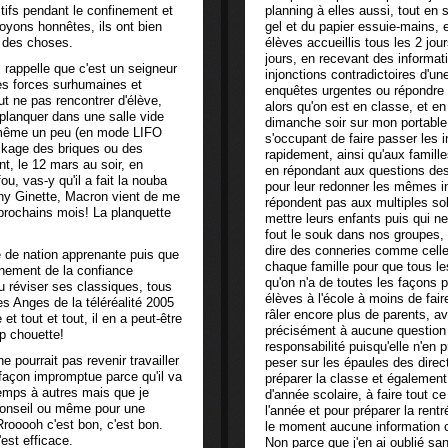
actifs pendant le confinement et
planning à elles aussi, tout en
oyons honnêtes, ils ont bien
gel et du papier essuie-mains, 
e des choses.
élèves accueillis tous les 2 jou
jours, en recevant des informati
 rappelle que c'est un seigneur
injonctions contradictoires d'un
des forces surhumaines et
enquêtes urgentes ou répondre 
ut ne pas rencontrer d'élève,
alors qu'on est en classe, et en
 planquer dans une salle vide
dimanche soir sur mon portable
nd même un peu (en mode LIFO
s'occupant de faire passer les 
ckage des briques ou des
rapidement, ainsi qu'aux famille
nt, le 12 mars au soir, en
en répondant aux questions des
u, vas-y qu'il a fait la nouba
pour leur redonner les mêmes i
ony Ginette, Macron vient de me
répondent pas aux multiples soll
rochains mois! La planquette
mettre leurs enfants puis qui n
fout le souk dans nos groupes,
dire des conneries comme celle 
 de nation apprenante puis que
chaque famille pour que tous le
inement de la confiance
qu'on n'a de toutes les façons pa
pu réviser ses classiques, tous
élèves à l'école à moins de fair
es Anges de la téléréalité 2005
râler encore plus de parents, a
 tout et tout, il en a peut-être
précisément à aucune question 
p chouette!
responsabilité puisqu'elle n'en
ne pourrait pas revenir travailler
peser sur les épaules des direct
 façon impromptue parce qu'il va
préparer la classe et égalemen
emps à autres mais que je
d'année scolaire, à faire tout ce 
n conseil ou même pour une
l'année et pour préparer la rent
 Rrooooh c'est bon, c'est bon.
le moment aucune information off
est efficace.
Non parce que j'en ai oublié sa