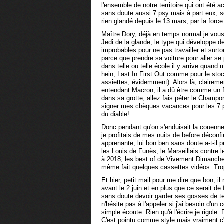
l'ensemble de notre territoire qui ont été 
sans doute aussi 7 psy mais à part eux, s
rien glandé depuis le 13 mars, par la forc
Maître Dory, déjà en temps normal je vous
Jedi de la glande, le type qui développe 
improbables pour ne pas travailler et surto
parce que prendre sa voiture pour aller se
dans telle ou telle école il y arrive qua
hein, Last In First Out comme pour le sto
assiettes, évidemment). Alors là, claireme
entendant Macron, il a dû être comme un fo
dans sa grotte, allez fais péter le Champ
signer mes chèques vacances pour les 7 p
du diable!
Donc pendant qu'on s'enduisait la couenne
je profitais de mes nuits de before déconf
apprenante, lui bon ben sans doute a-t-il 
les Louis de Funès, le Marseillais contre l
à 2018, les best of de Vivement Dimanche et
même fait quelques cassettes vidéos. Tro
Et hier, petit mail pour me dire que bon, il 
avant le 2 juin et en plus que ce serait de
sans doute devoir garder ses gosses de t
n'hésite pas à l'appeler si j'ai besoin d'u
simple écoute. Rien qu'à l'écrire je rigole.
C'est pointu comme style mais vraiment c'