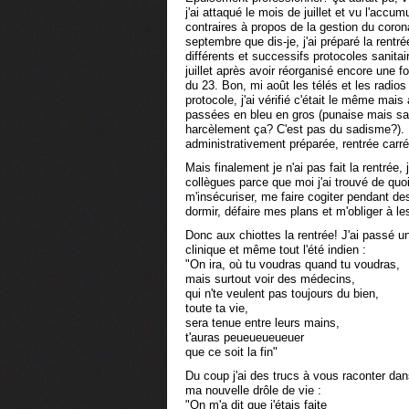
j'ai attaqué le mois de juillet et vu l'accum
contraires à propos de la gestion du coro
septembre que dis-je, j'ai préparé la rentr
différents et successifs protocoles sanitair
juillet après avoir réorganisé encore une fo
du 23. Bon, mi août les télés et les radios
protocole, j'ai vérifié c'était le même mai
passées en bleu en gros (punaise mais sa
harcèlement ça? C'est pas du sadisme?). E
administrativement préparée, rentrée carrée
Mais finalement je n'ai pas fait la rentrée, 
collègues parce que moi j'ai trouvé de quo
m'insécuriser, me faire cogiter pendant d
dormir, défaire mes plans et m'obliger à les
Donc aux chiottes la rentrée! J'ai passé u
clinique et même tout l'été indien :
"On ira, où tu voudras quand tu voudras,
mais surtout voir des médecins,
qui n'te veulent pas toujours du bien,
toute ta vie,
sera tenue entre leurs mains,
t'auras peueueueueuer
que ce soit la fin"
Du coup j'ai des trucs à vous raconter dan
ma nouvelle drôle de vie :
"On m'a dit que j'étais faite