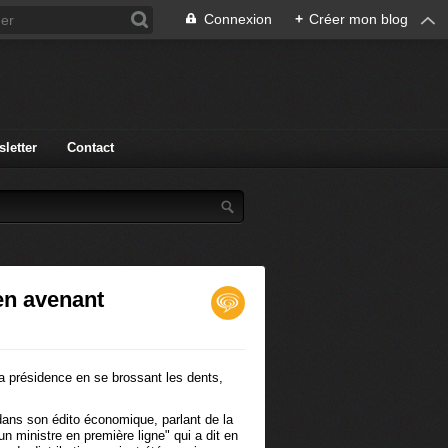
Connexion
+
Créer mon blog
letter
Contact
en avenant
la présidence en se brossant les dents,
ans son édito économique, parlant de la
un ministre en première ligne" qui a dit en