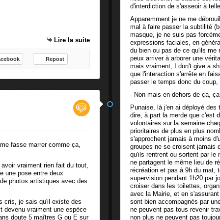
d'interdiction de s'asseoir à telle
Apparemment je ne me débrouill
mal à faire passer la subtilit
masque, je ne suis pas forcéme
Lire la suite
expressions faciales, en général
du bien ou pas de ce qu'ils me r
peux arriver à arborer une vérit
acebook
Repost
mais vraiment, I don't give a sh
que l'interaction s'arrête en fai
passer le temps donc du coup, j'
- Non mais en dehors de ça, ça
Punaise, là j'en ai déployé des 
dire, à part la merde que c'est d
volontaires sur la semaine cha
prioritaires de plus en plus no
s'approchent jamais à moins d'u
qui me fasse marrer comme ça,
groupes ne se croisent jamais d
qu'ils rentrent ou sortent par 
ne partagent le même lieu de r
voir vraiment rien fait du tout,
récréation et pas à 9h du mat, 
ire une pose entre deux
supervision pendant 1h20 par j
de photos artistiques avec des
croiser dans les toilettes, orga
avec la Mairie, et en s'assuran
cris, je sais qu'il existe des
sont bien accompagnés par une
st devenu vraiment une espèce
ne peuvent pas tous revenir tra
u sans doute 5 maîtres G ou E sur
non plus ne peuvent pas toujours