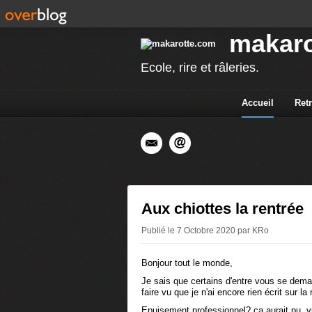
makaro
Ecole, rire et râleries.
Accueil
Ret
Aux chiottes la rentrée
Publié le 7 Octobre 2020 par KRo
Bonjour tout le monde,
Je sais que certains d'entre vous se dema
faire vu que je n'ai encore rien écrit sur la 
Epuisement professionnel? ça aurait pu, vu