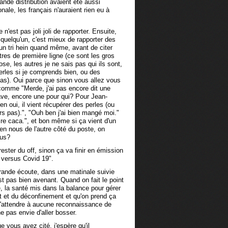
rande distribution avaient été aussi
ale, les français n'auraient rien eu à
n'est pas joli joli de rapporter. Ensuite,
 quelqu'un, c'est mieux de rapporter des
 un tri hein quand même, avant de citer
res de première ligne (ce sont les gros
e, les autres je ne sais pas qui ils sont,
perles si je comprends bien, ou des
pas). Oui parce que sinon vous allez vous
comme "Merde, j'ai pas encore dit une
rave, encore une pour qui? Pour Jean-
en oui, il vient récupérer des perles (ou
s pas).", "Ouh ben j'ai bien mangé moi."
ire caca.", et bon même si ça vient d'un
ien nous de l'autre côté du poste, on
ous?
 rester du off, sinon ça va finir en émission
s versus Covid 19".
ande écoute, dans une matinale suivie
st pas bien avenant. Quand on fait le point
ie, la santé mis dans la balance pour gérer
t et du déconfinement et qu'on prend ça
s'attendre à aucune reconnaissance de
e pas envie d'aller bosser.
e vous avez cité, j'espère qu'il