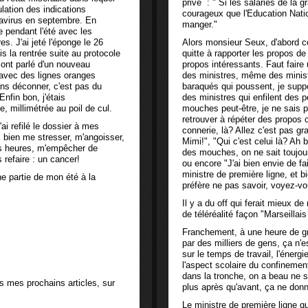
privé : " Si les salariés de la g
ulation des indications
courageux que l'Education Nation
navirus en septembre. En
manger."
ée pendant l'été avec les
es. J'ai jeté l'éponge le 26
Alors monsieur Seux, d'abord ce 
is la rentrée suite au protocole
quitte à rapporter les propos de
 ont parlé d'un nouveau
propos intéressants. Faut faire
s avec des lignes oranges
des ministres, même des minist
ns déconner, c'est pas du
baraqués qui poussent, je suppos
nfin bon, j'étais
des ministres qui enfilent des 
, millimétrée au poil de cul.
mouches peut-être, je ne sais 
retrouver à répéter des propos 
j'ai refilé le dossier à mes
connerie, là? Allez c'est pas g
i bien me stresser, m'angoisser,
Mimi!", "Qui c'est celui là? Ah b
es heures, m'empêcher de
des mouches, on ne sait toujour
 refaire : un cancer!
ou encore "J'ai bien envie de fa
ministre de première ligne, et b
ne partie de mon été à la
préfère ne pas savoir, voyez-v
Il y a du off qui ferait mieux de
de téléréalité façon "Marseillai
Franchement, à une heure de gr
par des milliers de gens, ça n'e
sur le temps de travail, l'énerg
l'aspect scolaire du confinemen
dans la tronche, on a beau ne 
s mes prochains articles, sur
plus après qu'avant, ça ne donn
Le ministre de première ligne qu