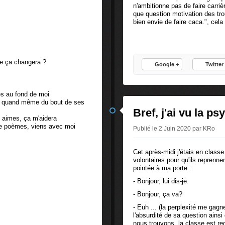
n'ambitionne pas de faire carr
que question motivation des tro
bien envie de faire caca.", cela
ue ça changera ?
Google +
Twitter
mes au fond de moi
 quand même du bout de ses
Bref, j'ai vu la ps
u aimes, ça m'aidera
de poèmes, viens avec moi
Publié le 2 Juin 2020 par KRo
Cet après-midi j'étais en class
volontaires pour qu'ils reprennen
pointée à ma porte :
- Bonjour, lui dis-je.
- Bonjour, ça va?
- Euh ... (la perplexité me gagne
l'absurdité de sa question ains
nous trouvons, la classe est re