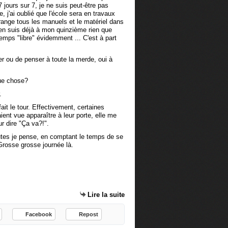
 jours sur 7, je ne suis peut-être pas
, j'ai oublié que l'école sera en travaux
n range tous les manuels et le matériel dans
j'en suis déjà à mon quinzième rien que
emps "libre" évidemment ... C'est à part
ler ou de penser à toute la merde, oui à
que chose?
.
t le tour. Effectivement, certaines
aient vue apparaître à leur porte, elle me
ur dire "Ça va?!".
utes je pense, en comptant le temps de se
. Grosse grosse journée là.
Lire la suite
Facebook
Repost