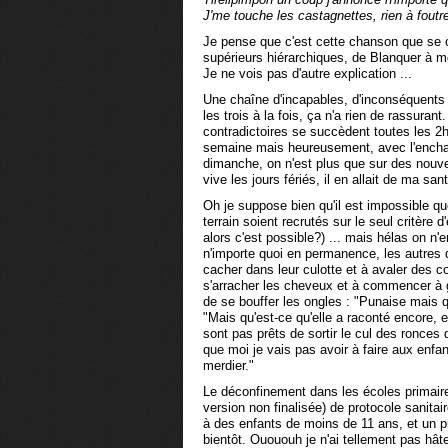
J'me touche les castagnettes, rien à foutr
Je pense que c'est cette chanson que se
supérieurs hiérarchiques, de Blanquer à 
Je ne vois pas d'autre explication ...
Une chaîne d'incapables, d'inconséquent
les trois à la fois, ça n'a rien de rassurant
contradictoires se succèdent toutes les 2h
semaine mais heureusement, avec l'encha
dimanche, on n'est plus que sur des nouvea
vive les jours fériés, il en allait de ma sa
Oh je suppose bien qu'il est impossible q
terrain soient recrutés sur le seul critère 
alors c'est possible?) ... mais hélas on n'
n'importe quoi en permanence, les autres 
cacher dans leur culotte et à avaler des 
s'arracher les cheveux et à commencer à g
de se bouffer les ongles : "Punaise mais qu
"Mais qu'est-ce qu'elle a raconté encore, e
sont pas prêts de sortir le cul des ronce
que moi je vais pas avoir à faire aux enfan
merdier."
Le déconfinement dans les écoles primair
version non finalisée) de protocole sanitair
à des enfants de moins de 11 ans, et un p
bientôt. Ouououh je n'ai tellement pas hâte 