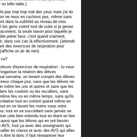
 ou telle table.)
e pas trop trop mal des yeux mais j'ai du
é (bon ne nous en cachons pas, même sans
nt dans la subtilité au niveau de mes
 les gens voient tout de suite si je pense
acontent, la seule raison pour laquelle je
able poker face, c'est quand vraiment,
it, dans ces cas là effectivement, j'attends
sant des exercices de respiration pour
affiche un air de rien).
 va?
trésors d'exercices de respiration : tu veux
'organiser la rotation des élèves
que semaine, en tenant compte des élèves
mbreux chaque jour, sans que les élèves ne
n mètre les uns et autres et sans que les
ans les couloirs ou les escaliers, sans
le même lieu ou en même temps, sans qu'ils
écréation tout en sortant quand même en
tout en se lavant les mains sous notre
our, tout en se succédant sans jamais se
niser cela bien entendu tout en étant en lien
t aussi que les élèves qui en ont besoin
 AVS, tout ça avec des enseignants qui
vailler en classe et avec des AVS qui elles
 être là donc il faut réorganiser leur