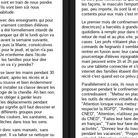
ls sont en train de nous pondre.
les façons, le masculin l'empor
'ils vont bien sûr nous
pas, peu importe, ils sont là et
abitude.
contents pour eux mais c'est irr
avec des enseignants qui pour
Le premier mois de confinement,
r vraiment combien d'élèves
directrices) a harcelés à grand
 a été formellement interdit de
quotidiens à remplir pour dans 
anquer qui dit le lundi qu'on va
retour de mail et au plus vite, 
s avant la semaine suivante,
cases. Les profs n'étaient plu
e puis la Mairie, consécutives
connards de feignants il semblai
our le jeudi, et qu'on n'a pas
rentrer en fusion avec leur cana
 Je m'enferme dans l'école
pourcentage d'élèves injoignabl
les familles pour leur dire
mais peuvent entre 1h et 2h par
 on va s'y prendre?
ou une tablette connectée et s'
internet des familles étaient ill
se laver les mains pendant 30
récré c'est quand est-ce prévu 
tant, après les récrés et à
ou tousse et bien évidemment
Parallèlement à cela, ils nous o
 installer sa classe devant les
proposer pendant le confineme
ogie de la chenille. Ah ben non,
contredisaient : "Mettez en plac
s obliger à garder leurs
les outils de réunion virtuelle 
t les déplacements pendant
"Attention lorsque vous mettez e
i signifie qu'il faut dessiner et
respecter la RGPD", "Arrêtez vo
différents groupes pour
CNED", "Attention, n'utilisez p
es couloirs, les sanitaires, au
du CNED", "Faites leur faire de
 flèches dans tous les sens.
en français", "Faire leur faire 
activités", "Donnez leur du trav
mun donc sans manuels, sans
pendant les vacances", "Propose
ort. Il va falloir se nettoyer ou