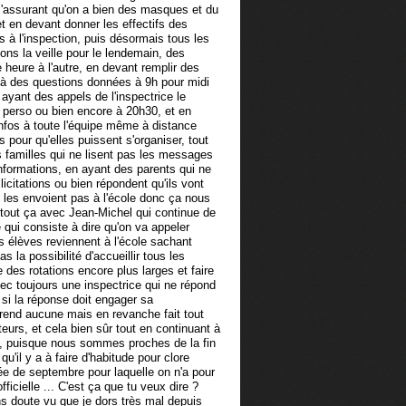
 s'assurant qu'on a bien des masques et du
et en devant donner les effectifs des
rs à l'inspection, puis désormais tous les
ons la veille pour le lendemain, des
e heure à l'autre, en devant remplir des
à des questions données à 9h pour midi
 ayant des appels de l'inspectrice le
 perso ou bien encore à 20h30, et en
infos à toute l'équipe même à distance
s pour qu'elles puissent s'organiser, tout
 familles qui ne lisent pas les messages
nformations, en ayant des parents qui ne
icitations ou bien répondent qu'ils vont
e les envoient pas à l'école donc ça nous
 tout ça avec Jean-Michel qui continue de
qui consiste à dire qu'on va appeler
s élèves reviennent à l'école sachant
s la possibilité d'accueillir tous les
e des rotations encore plus larges et faire
vec toujours une inspectrice qui ne répond
si la réponse doit engager sa
 prend aucune mais en revanche fait tout
eurs, et cela bien sûr tout en continuant à
t, puisque nous sommes proches de la fin
qu'il y a à faire d'habitude pour clore
rée de septembre pour laquelle on n'a pour
icielle ... C'est ça que tu veux dire ?
ns doute vu que je dors très mal depuis