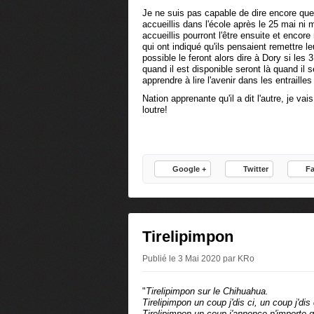
Je ne suis pas capable de dire encore quel
accueillis dans l'école après le 25 mai ni
accueillis pourront l'être ensuite et encor
qui ont indiqué qu'ils pensaient remettre l
possible le feront alors dire à Dory si les 
quand il est disponible seront là quand il
apprendre à lire l'avenir dans les entrailles 
Nation apprenante qu'il a dit l'autre, je v
loutre!
Google +
Twitter
F
Tirelipimpon
Publié le 3 Mai 2020 par KRo
"
Tirelipimpon sur le Chihuahua.
Tirelipimpon un coup j'dis ci, un coup j'dis
Tirelipimpon un coup j'annonce n'importe q