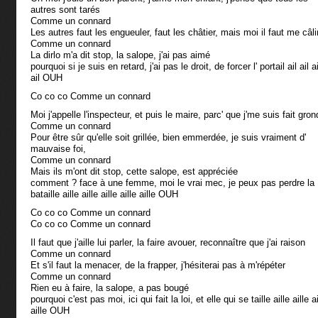
autres sont tarés
Comme un connard
Les autres faut les engueuler, faut les châtier, mais moi il faut me câli
Comme un connard
La dirlo m'a dit stop, la salope, j'ai pas aimé
pourquoi si je suis en retard, j'ai pas le droit, de forcer l' portail ail ail ai
ail OUH
Co co co Comme un connard
Moi j'appelle l'inspecteur, et puis le maire, parc' que j'me suis fait gron
Comme un connard
Pour être sûr qu'elle soit grillée, bien emmerdée, je suis vraiment d'
mauvaise foi,
Comme un connard
Mais ils m'ont dit stop, cette salope, est appréciée
comment ? face à une femme, moi le vrai mec, je peux pas perdre la
bataille aille aille aille aille aille OUH
Co co co Comme un connard
Co co co Comme un connard
Il faut que j'aille lui parler, la faire avouer, reconnaître que j'ai raison
Comme un connard
Et s'il faut la menacer, de la frapper, j'hésiterai pas à m'répéter
Comme un connard
Rien eu à faire, la salope, a pas bougé
pourquoi c'est pas moi, ici qui fait la loi, et elle qui se taille aille aille ai
aille OUH