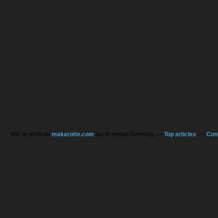
1
2
>
>>
Voir le profil de
makarotte.com
sur le portail Overblog
Top articles
Con