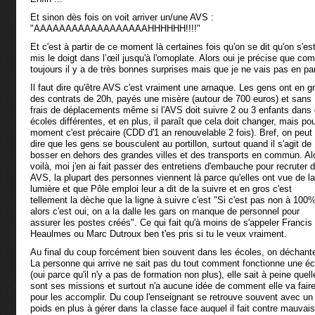
Et sinon dès fois on voit arriver un/une AVS :
"AAAAAAAAAAAAAAAAAAHHHHHH!!!!"
Et c'est à partir de ce moment là certaines fois qu'on se dit qu'on s'es
mis le doigt dans l’œil jusqu'à l'omoplate. Alors oui je précise que c
toujours il y a de très bonnes surprises mais que je ne vais pas en par
Il faut dire qu'être AVS c'est vraiment une arnaque. Les gens ont en g
des contrats de 20h, payés une misère (autour de 700 euros) et sans
frais de déplacements même si l'AVS doit suivre 2 ou 3 enfants dans
écoles différentes, et en plus, il paraît que cela doit changer, mais pou
moment c'est précaire (CDD d'1 an renouvelable 2 fois). Bref, on peut
dire que les gens se bousculent au portillon, surtout quand il s'agit de
bosser en dehors des grandes villes et des transports en commun. Al
voilà, moi j'en ai fait passer des entretiens d'embauche pour recruter 
AVS, la plupart des personnes viennent là parce qu'elles ont vue de la
lumière et que Pôle emploi leur a dit de la suivre et en gros c'est
tellement la dèche que la ligne à suivre c'est "Si c'est pas non à 100
alors c'est oui, on a la dalle les gars on manque de personnel pour
assurer les postes créés". Ce qui fait qu'à moins de s'appeler Francis
Heaulmes ou Marc Dutroux ben t'es pris si tu le veux vraiment.
Au final du coup forcément bien souvent dans les écoles, on déchant
La personne qui arrive ne sait pas du tout comment fonctionne une éc
(oui parce qu'il n'y a pas de formation non plus), elle sait à peine quel
sont ses missions et surtout n'a aucune idée de comment elle va fair
pour les accomplir. Du coup l'enseignant se retrouve souvent avec un
poids en plus à gérer dans la classe face auquel il fait contre mauvai