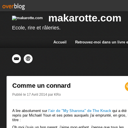
makarotte.com
Ecole, rire et râleries.
Accueil
Retrouvez-moi dans un livre 
Comme un connard
Publié le 17 Avril 2014 par KRo
A lire absolument sur
l'air de "My Sharona" de The Knack
qui a été
repris par Michaël Youn et ses potes auxquels j'ai emprunté, en gros, 
titre :
Oh moi j'suis un bon parent, j'aime mon enfant, j'pense que tous les