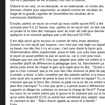
Les AVS (auxillaire de vie scolaire) c'est tout un poème.
D'abord on en veut, on en demande, on en redemande, on monte des
dossiers chiants pour argumenter, on attend comme les résultats du
tirage de la grande cagnotte de l'euromillion les résultats de la
commission d'attribution.
Ensuite, parfois on reçoit un e-mail qui nous notifie qu'une AVS a été
octroyée pour 9 à 12 heures max, parfois on ne reçoit rien, on doit sa
un poulet et se faire des masques avec du marc de café pour deviner 
quelqu'un à un moment quelque part a dit d'accord OU PAS.
Il est déjà arrivé qu'on reçoive un courrier de refus (mais attention,
j'insiste on n'en reçoit pas toujours, ceci n'est pas une règle sur laquel
se baser, non dès fois il n'y en a pas, c'est sans doute la façon qu'a
l'Administration d'être imprévisible, jeune et folle, you ouh) mais quan
le reçoit on aurait préféré ne pas en avoir eu, car si c'est pour nous
indiquer que non une AVS n'est pas adaptée pour aider cet enfant et 
conseiller plutôt de différencier la pédagogie avec lui, franchement ça
donne juste envie de choper le gars qu'à signé pour lui dire : "Qu'est-
que tu crois connard, que je me suis farci des réunions et plein de pa
à remplir, à réunir, à faire compléter par des parents parfois à la mass
sans avoir pris la peine de peser le pour et le contre en équipe? Tu cr
vraiment que par la force des choses la péda vis-à-vis de cet enfant e
peut être classique? Tu crois pas qu'on y a pensé avant à différencier
supports et alléger les contenus ou encore la charge de l'écrit?" Punai
les mecs ils ne voient même pas le gosse et ils statuent pas sur le fa
qu'un autre dispositif (CLIS ou autre) leur semblerait plus adapté, naa
ils viennent te dire : "Merci d'avoir appelé au revoir et à bientôt."
Enfin ...