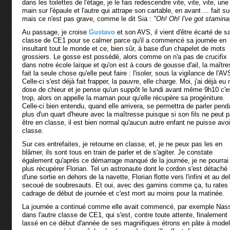
dans les toilettes de l'étage, je le fais redescendre vite, vite, vite, une
main sur l'épaule et l'autre qui attrape son cartable, en avant ... fait su
mais ce n'est pas grave, comme le dit Sia :
"Oh! Oh!
I've got stamina!
Au passage, je croise
Gustavo
et son AVS, il vient d'être écarté de s
classe de CE1 pour se calmer parce qu'il a commencé sa journée en
insultant tout le monde et ce, bien sûr, à base d'un chapelet de mots
grossiers. Le gosse est possédé, alors comme on n'a pas de crucifix
dans notre école laïque et qu'on est à cours de gousse d'ail, la maîtr
fait la seule chose qu'elle peut faire : l'isoler, sous la vigilance de l'AV
Celle-ci s'est déjà fait frapper, la pauvre, elle charge. Moi, j'ai déjà eu
dose de chieur et je pense qu'un suppôt le lundi avant même 9h10 c'e
trop, alors on appelle la maman pour qu'elle récupère sa progéniture.
Celle-ci bien entendu, quand elle arrivera, se permettra de parler pend
plus d'un quart d'heure avec la maîtresse puisque si son fils ne peut 
être en classe, il est bien normal qu'aucun autre enfant ne puisse avoi
classe.
Sur ces entrefaites, je retourne en classe, et, je ne peux pas les en
blâmer, ils sont tous en train de parler et de s'agiter. Je constate
également qu'après ce démarrage manqué de la journée, je ne pourrai
plus récupérer Florian. Tel un astronaute dont le cordon s'est détaché 
d'une sortie en dehors de la navette, Florian flotte vers l'infini et au de
secoué de soubresauts. Et oui, avec des gamins comme ça, tu rates 
cadrage de début de journée et c'est mort au moins pour la matinée.
La journée a continué comme elle avait commencé, par exemple Nas
dans l'autre classe de CE1, qui s'est, contre toute attente, finalement
lassé en ce début d'année de ses magnifiques étrons en pâte à model