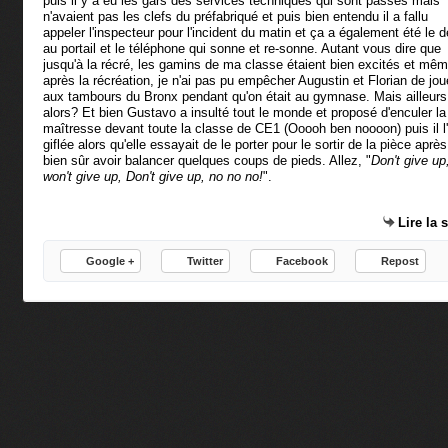
puis il y a eu les gars des services techniques qui sont passés mais
n'avaient pas les clefs du préfabriqué et puis bien entendu il a fallu
appeler l'inspecteur pour l'incident du matin et ça a également été le dé
au portail et le téléphone qui sonne et re-sonne. Autant vous dire que
jusqu'à la récré, les gamins de ma classe étaient bien excités et mê
après la récréation, je n'ai pas pu empêcher Augustin et Florian de jou
aux tambours du Bronx pendant qu'on était au gymnase. Mais ailleurs
alors? Et bien Gustavo a insulté tout le monde et proposé d'enculer la
maîtresse devant toute la classe de CE1 (Ooooh ben noooon) puis il l
giflée alors qu'elle essayait de le porter pour le sortir de la pièce après
bien sûr avoir balancer quelques coups de pieds. Allez, "
Don't give up,
won't give up, Don't give up, no no no!
".
Lire la 
Google +
Twitter
Facebook
Repost