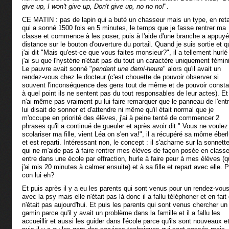
give up, I won't give up, Don't give up, no no no!
".
CE MATIN : pas de lapin qui a buté un chasseur mais un type, en reta
qui a sonné 1500 fois en 5 minutes, le temps que je fasse rentrer ma
classe et commence à les poser, puis à l'aide d'une branche a appuyé
distance sur le bouton d'ouverture du portail. Quand je suis sortie et q
j'ai dit "Mais qu'est-ce que vous faites monsieur?", il a tellement hurlé
j'ai su que l'hystérie n'était pas du tout un caractère uniquement fémin
Le pauvre avait sonné "
pendant une demi-heure
" alors qu'il avait un
rendez-vous chez le docteur (c'est chouette de pouvoir observer si
souvent l'inconséquence des gens tout de même et de pouvoir consta
à quel point ils ne sentent pas du tout responsables de leur actes). Et
n'ai même pas vraiment pu lui faire remarquer que le panneau de l'ent
lui disait de sonner et d'attendre ni même qu'il était normal que je
m'occupe en priorité des élèves, j'ai à peine tenté de commencer 2
phrases qu'il a continué de gueuler et après avoir dit " Vous ne voule
scolariser ma fille, vient Léa on s'en va!", il a récupéré sa môme éber
et est reparti. Intéressant non, le concept : il s'acharne sur la sonnett
qui ne m'aide pas à faire rentrer mes élèves de façon posée en classe
entre dans une école par effraction, hurle à faire peur à mes élèves (
j'ai mis 20 minutes à calmer ensuite) et à sa fille et repart avec elle. 
con lui eh?
Et puis après il y a eu les parents qui sont venus pour un rendez-vou
avec la psy mais elle n'était pas là donc il a fallu téléphoner et en fait
n'était pas aujourd'hui. Et puis les parents qui sont venus chercher un
gamin parce qu'il y avait un problème dans la famille et il a fallu les
accueillir et aussi les guider dans l'école parce qu'ils sont nouveaux e