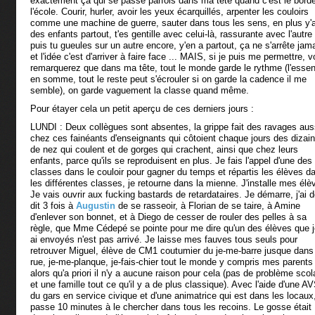
exactement ça qui se passe parfois dans ma tête quand c'est le borde
l'école. Courir, hurler, avoir les yeux écarquillés, arpenter les couloirs
comme une machine de guerre, sauter dans tous les sens, en plus y'
des enfants partout, t'es gentille avec celui-là, rassurante avec l'autre
puis tu gueules sur un autre encore, y'en a partout, ça ne s'arrête jam
et l'idée c'est d'arriver à faire face ... MAIS, si je puis me permettre, 
remarquerez que dans ma tête, tout le monde garde le rythme (l'essent
en somme, tout le reste peut s'écrouler si on garde la cadence il me
semble), on garde vaguement la classe quand même.
Pour étayer cela un petit aperçu de ces derniers jours :
LUNDI : Deux collègues sont absentes, la grippe fait des ravages aus
chez ces fainéants d'enseignants qui côtoient chaque jours des dizai
de nez qui coulent et de gorges qui crachent, ainsi que chez leurs
enfants, parce qu'ils se reproduisent en plus. Je fais l'appel d'une des
classes dans le couloir pour gagner du temps et répartis les élèves d
les différentes classes, je retourne dans la mienne. J'installe mes élè
Je vais ouvrir aux fucking bastards de retardataires. Je démarre, j'ai d
dit 3 fois à
Augustin
de se rasseoir, à Florian de se taire, à Amine
d'enlever son bonnet, et à Diego de cesser de rouler des pelles à sa
règle, que Mme Cédepé se pointe pour me dire qu'un des élèves que je
ai envoyés n'est pas arrivé. Je laisse mes fauves tous seuls pour
retrouver Miguel, élève de CM1 coutumier du je-me-barre jusque dans
rue, je-me-planque, je-fais-chier tout le monde y compris mes parents
alors qu'a priori il n'y a aucune raison pour cela (pas de problème scol
et une famille tout ce qu'il y a de plus classique). Avec l'aide d'une AV
du gars en service civique et d'une animatrice qui est dans les locaux
passe 10 minutes à le chercher dans tous les recoins. Le gosse était