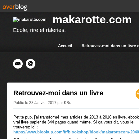
makarotte.com
Ecole, rire et râleries.
Accueil
Retrouvez-moi dans un livre 
Retrouvez-moi dans un livre
Publié le 28 Janvier 2017 par KRo
Petite pub, j'ai transformé mes articles de 2013 à 2016 en livre, eboo
vrai livre papier de 344 pages quand même. Si ça vous dit, vous le
trouverez ici :
https://www.blookup.com/fr/blookshop/blook/makarottecom-2040