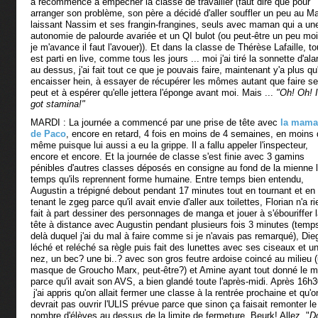
a recommencé à empêcher la classe de travailler (faut dire que pour
arranger son problème, son père a décidé d'aller souffler un peu au M
laissant Nassim et ses frangin-frangines, seuls avec maman qui a un
autonomie de palourde avariée et un QI bulot (ou peut-être un peu mo
je m'avance il faut l'avouer)). Et dans la classe de Thérèse Lafaille, to
est parti en live, comme tous les jours ... moi j'ai tiré la sonnette d'al
au dessus, j'ai fait tout ce que je pouvais faire, maintenant y'a plus qu
encaisser hein, à essayer de récupérer les mômes autant que faire se
peut et à espérer qu'elle jettera l'éponge avant moi. Mais ...
"Oh! Oh!
got stamina!"
MARDI : La journée a commencé par une prise de tête avec
la mam
de Paco
, encore en retard, 4 fois en moins de 4 semaines, en moins 
même puisque lui aussi a eu la grippe. Il a fallu appeler l'inspecteur,
encore et encore. Et la journée de classe s'est finie avec 3 gamins
pénibles d'autres classes déposés en consigne au fond de la mienne 
temps qu'ils reprennent forme humaine. Entre temps bien entendu,
Augustin a trépigné debout pendant 17 minutes tout en tournant et en
tenant le zgeg parce qu'il avait envie d'aller aux toilettes, Florian n'a ri
fait à part dessiner des personnages de manga et jouer à s'ébouriffer 
tête à distance avec Augustin pendant plusieurs fois 3 minutes (temp
delà duquel j'ai du mal à faire comme si je n'avais pas remarqué), Die
léché et reléché sa règle puis fait des lunettes avec ses ciseaux et u
nez, un bec? une bi..? avec son gros feutre ardoise coincé au milieu 
masque de Groucho Marx, peut-être?) et Amine ayant tout donné le m
parce qu'il avait son AVS, a bien glandé toute l'après-midi. Après 16h3
j'ai appris qu'on allait fermer une classe à la rentrée prochaine et qu'o
devrait pas ouvrir l'ULIS prévue parce que sinon ça faisait remonter le
nombre d'élèves au dessus de la limite de fermeture. Beurk! Allez, "
Do