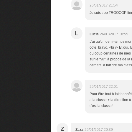
26/01/2017 21:54
Je suis trop TROOOOP fière
L
Lucia
26/01/2017 18:55
J'ai qu'un demi-temps moi 
côté, bravo. <br /> Et oui, 
du coup certaines de mes a
sur le "vu", à propos de la
carnets, a fait rire ma cla
25/01/2017 22:01
Pour être tout à fait honnêt
a la classe + la direction 
c'est la classe!
Z
Zaza
25/01/2017 20:39