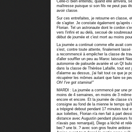
Celle-ci bien entendu, quand elle arrivera, s
maîtresse puisque si son fils ne peut pas êt
avoir classe.
Sur ces entrefaites, je retourne en classe, et
de s'agiter. Je constate également qu'après
Florian. Tel un astronaute dont le cordon s'e
vers l'infini et au delà, secoué de soubres
début de journée et c'est mort au moins pou
La journée a continué comme elle avait co
s'est, contre toute attente, finalement lass
a recommencé à empêcher la classe de travai
d'aller souffler un peu au Maroc laissant N
autonomie de palourde avariée et un QI bulot
dans la classe de Thérèse Lafaille, tout est p
d'alarme au dessus, j'ai fait tout ce que je 
récupérer les mômes autant que faire se peut
Oh!
I've got stamina!"
MARDI : La journée a commencé par une pr
moins de 4 semaines, en moins de 3 même puis
encore et encore. Et la journée de classe s
consigne au fond de la mienne le temps qu'
a trépigné debout pendant 17 minutes tout en 
aux toilettes, Florian n'a rien fait à part de
distance avec Augustin pendant plusieurs fo
n'avais pas remarqué), Diego a léché et relé
bec? une bi..? avec son gros feutre ardoise