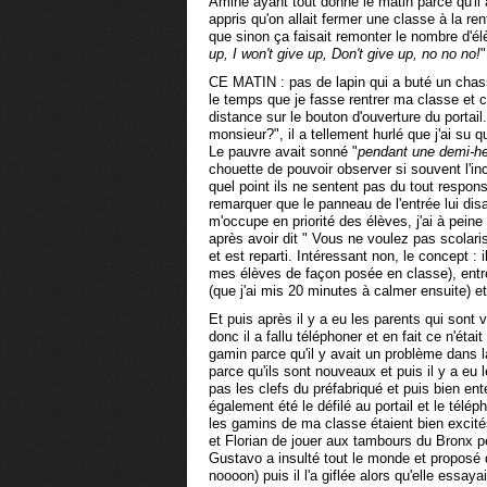
Amine ayant tout donné le matin parce qu'il 
appris qu'on allait fermer une classe à la re
que sinon ça faisait remonter le nombre d'él
up, I won't give up, Don't give up, no no no!
"
CE MATIN : pas de lapin qui a buté un chass
le temps que je fasse rentrer ma classe et 
distance sur le bouton d'ouverture du portail.
monsieur?", il a tellement hurlé que j'ai su 
Le pauvre avait sonné "
pendant une demi-h
chouette de pouvoir observer si souvent l'
quel point ils ne sentent pas du tout respons
remarquer que le panneau de l'entrée lui disa
m'occupe en priorité des élèves, j'ai à pein
après avoir dit " Vous ne voulez pas scolari
et est reparti. Intéressant non, le concept : 
mes élèves de façon posée en classe), entre
(que j'ai mis 20 minutes à calmer ensuite) et 
Et puis après il y a eu les parents qui sont
donc il a fallu téléphoner et en fait ce n'éta
gamin parce qu'il y avait un problème dans la f
parce qu'ils sont nouveaux et puis il y a eu
pas les clefs du préfabriqué et puis bien ente
également été le défilé au portail et le télé
les gamins de ma classe étaient bien excité
et Florian de jouer aux tambours du Bronx p
Gustavo a insulté tout le monde et proposé 
noooon) puis il l'a giflée alors qu'elle essaya