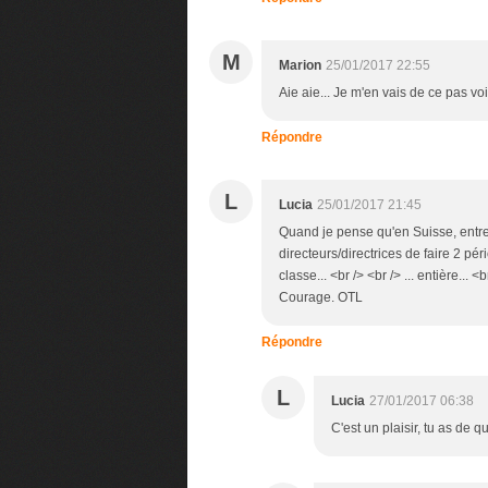
M
Marion
25/01/2017 22:55
Aie aie... Je m'en vais de ce pas voi
Répondre
L
Lucia
25/01/2017 21:45
Quand je pense qu'en Suisse, entre 
directeurs/directrices de faire 2 p
classe... <br /> <br /> ... entière...
Courage. OTL
Répondre
L
Lucia
27/01/2017 06:38
C'est un plaisir, tu as de quo