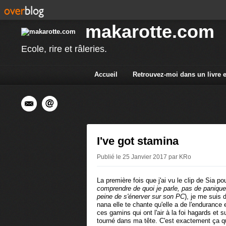
makarotte.com
Ecole, rire et râleries.
Accueil
Retrouvez-moi dans un livre 
I've got stamina
Publié le 25 Janvier 2017 par KRo
La première fois que j'ai vu le clip de Sia p
comprendre de quoi je parle, pas de paniqu
peine de s'énerver sur son PC
), je me suis 
nana elle te chante qu'elle a de l'endurance e
ces gamins qui ont l'air à la foi hagards et 
tourné dans ma tête. C'est exactement ça qui