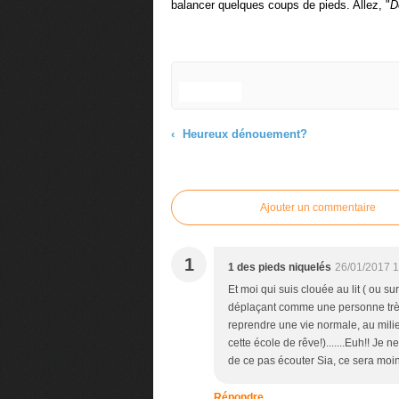
balancer quelques coups de pieds. Allez, "
D
Heureux dénouement?
Commenter cet article
Ajouter un commentaire
1
1 des pieds niquelés
26/01/2017 1
Et moi qui suis clouée au lit ( ou su
déplaçant comme une personne très t
reprendre une vie normale, au milie
cette école de rêve!).......Euh!! Je n
de ce pas écouter Sia, ce sera moin
Répondre