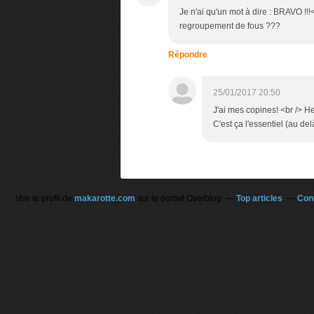
Je n'ai qu'un mot à dire : BRAVO !!
regroupement de fous ???
Répondre
25/01/2017 20:50
J'ai mes copines! <br /> He
C'est ça l'essentiel (au del
Voir le profil de
makarotte.com
sur le portail Overblog
Top articles
Con