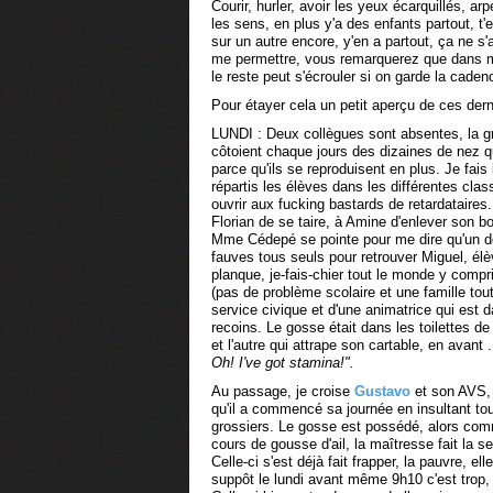
Courir, hurler, avoir les yeux écarquillés, 
les sens, en plus y'a des enfants partout, t'e
sur un autre encore, y'en a partout, ça ne s'ar
me permettre, vous remarquerez que dans ma
le reste peut s'écrouler si on garde la cad
Pour étayer cela un petit aperçu de ces dern
LUNDI : Deux collègues sont absentes, la gr
côtoient chaque jours des dizaines de nez qu
parce qu'ils se reproduisent en plus. Je fai
répartis les élèves dans les différentes clas
ouvrir aux fucking bastards de retardataires. 
Florian de se taire, à Amine d'enlever son b
Mme Cédepé se pointe pour me dire qu'un des
fauves tous seuls pour retrouver Miguel, él
planque, je-fais-chier tout le monde y compri
(pas de problème scolaire et une famille tout
service civique et d'une animatrice qui est 
recoins. Le gosse était dans les toilettes de 
et l'autre qui attrape son cartable, en avant
Oh!
I've got stamina!".
Au passage, je croise
Gustavo
et son AVS, 
qu'il a commencé sa journée en insultant to
grossiers. Le gosse est possédé, alors comm
cours de gousse d'ail, la maîtresse fait la seu
Celle-ci s'est déjà fait frapper, la pauvre, e
suppôt le lundi avant même 9h10 c'est trop, 