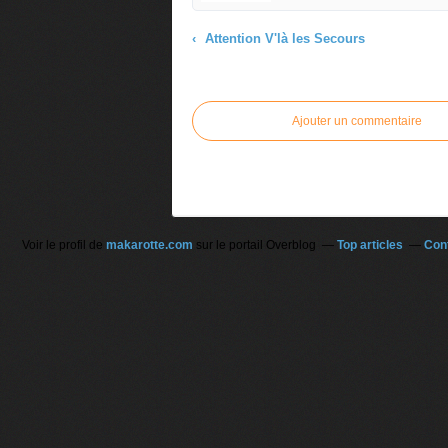
Attention V'là les Secours
Commenter cet article
Ajouter un commentaire
Voir le profil de
makarotte.com
sur le portail Overblog
Top articles
Con