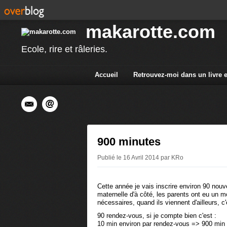
makarotte.com
Ecole, rire et râleries.
Accueil
Retrouvez-moi dans un livre 
900 minutes
Publié le 16 Avril 2014 par KRo
Cette année je vais inscrire environ 90 nouv
maternelle d'à côté, les parents ont eu un 
nécessaires, quand ils viennent d'ailleurs, c'
90 rendez-vous, si je compte bien c'est :
10 min environ par rendez-vous => 900 min