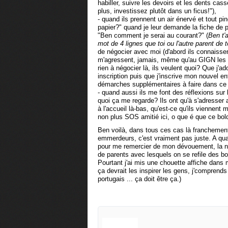
habiller, suivre les devoirs et les dents ca
plus, investissez plutôt dans un ficus!"),
- quand ils prennent un air énervé et tout p
papier?" quand je leur demande la fiche de pr
"Ben comment je serai au courant?" (
Ben t'
mot de 4 lignes que toi ou l'autre parent de
de négocier avec moi (d'abord ils connaissen
m'agressent, jamais, même qu'au GIGN les me
rien à négocier là, ils veulent quoi? Que j'ado
inscription puis que j'inscrive mon nouvel e
démarches supplémentaires à faire dans ce 
- quand aussi ils me font des réflexions sur 
quoi ça me regarde? Ils ont qu'à s'adresser
à l'accueil là-bas, qu'est-ce qu'ils viennent
non plus SOS amitié ici, o que é que ce bol
Ben voilà, dans tous ces cas là franchement
emmerdeurs, c'est vraiment pas juste. A qua
pour me remercier de mon dévouement, la nan
de parents avec lesquels on se refile des 
Pourtant j'ai mis une chouette affiche dans 
ça devrait les inspirer les gens, j'comprend
portugais ... ça doit être ça.)