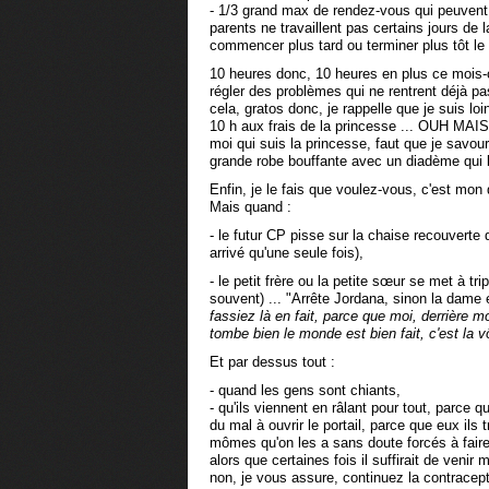
- 1/3 grand max de rendez-vous qui peuvent
parents ne travaillent pas certains jours de
commencer plus tard ou terminer plus tôt l
10 heures donc, 10 heures en plus ce mois-c
régler des problèmes qui ne rentrent déjà pa
cela, gratos donc, je rappelle que je suis l
10 h aux frais de la princesse ... OUH MA
moi qui suis la princesse, faut que je savo
grande robe bouffante avec un diadème qui br
Enfin, je le fais que voulez-vous, c'est mon 
Mais quand :
- le futur CP pisse sur la chaise recouverte
arrivé qu'une seule fois),
- le petit frère ou la petite sœur se met à tri
souvent) ... "Arrête Jordana, sinon la dame e
fassiez là en fait, parce que moi, derrière mo
tombe bien le monde est bien fait, c'est la vô
Et par dessus tout :
- quand les gens sont chiants,
- qu'ils viennent en râlant pour tout, parce qu
du mal à ouvrir le portail, parce que eux ils 
mômes qu'on les a sans doute forcés à faire c
alors que certaines fois il suffirait de venir
non, je vous assure, continuez la contracept