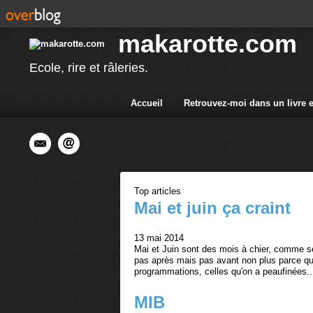
makarotte.com
Ecole, rire et râleries.
Accueil
Retrouvez-moi dans un livre 
Top articles
Mai et juin ça craint
13 mai 2014
Mai et Juin sont des mois à chier, comme sep
pas après mais pas avant non plus parce que c
programmations, celles qu'on a peaufinées..
MIB