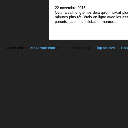
22 novembre 2015
Cela faisait longtemps déjà qu'on n'avait plu
minutes plus tôt j'étais en ligne avec les as
parents, papi main-d'étau et mamie...
<
<
<
1
Voir le profil de
makarotte.com
sur le portail Overblog
Top articles
Con
2
3
4
5
6
7
8
9
1
0
>
>
>