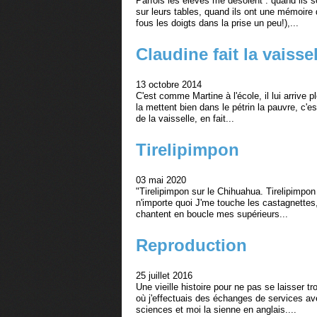
Parfois les élèves me désolent : quand ils 
sur leurs tables, quand ils ont une mémoire 
fous les doigts dans la prise un peu!),...
Claudine fait la vaisse
13 octobre 2014
C'est comme Martine à l'école, il lui arrive 
la mettent bien dans le pétrin la pauvre, c'e
de la vaisselle, en fait...
Tirelipimpon
03 mai 2020
"Tirelipimpon sur le Chihuahua. Tirelipimpon 
n'importe quoi J'me touche les castagnettes
chantent en boucle mes supérieurs...
Reproduction
25 juillet 2016
Une vieille histoire pour ne pas se laisser tr
où j'effectuais des échanges de services a
sciences et moi la sienne en anglais....