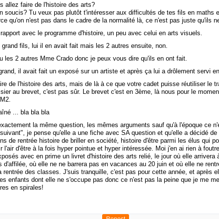
 allez faire de l'histoire des arts?
n soucis? Tu veux pas plutôt t'intéresser aux difficultés de tes fils en maths e
ce qu'on n'est pas dans le cadre de la normalité là, ce n'est pas juste qu'ils ne
 rapport avec le programme d'histoire, un peu avec celui en arts visuels.
rand fils, lui il en avait fait mais les 2 autres ensuite, non.
eu les 2 autres Mme Crado donc je peux vous dire qu'ils en ont fait.
rand, il avait fait un exposé sur un artiste et après ça lui a drôlement servi 
ire de l'histoire des arts, mais de là à ce que votre cadet puisse réutiliser le tr
sier au brevet, c'est pas sûr. Le brevet c'est en 3ème, là nous pour le mome
CM2.
né ... bla bla bla
ctement la même question, les mêmes arguments sauf qu'à l'époque ce n'ét
 suivant", je pense qu'elle a une fiche avec SA question et qu'elle a décidé de
ns de rentrée histoire de briller en société, histoire d'être parmi les élus qui 
 l'air d'être à la fois hyper pointue et hyper intéressée. Moi j'en ai rien à foutre
posés avec en prime un livret d'histoire des arts relié, le jour où elle arrivera 
s d'affilée, où elle ne ne barrera pas en vacances au 20 juin et où elle ne rent
rentrée des classes. J'suis tranquille, c'est pas pour cette année, et après ell
 des enfants dont elle ne s'occupe pas donc ce n'est pas la peine que je me me
res en spirales!