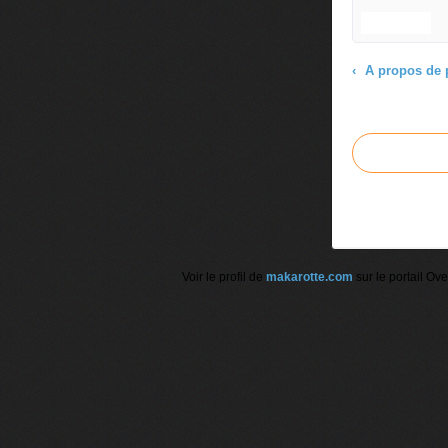
A propos de 
Commenter cet
Voir le profil de
makarotte.com
sur le portail Ov