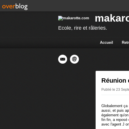
makaro
Ecole, rire et râleries.
Accueil
Ret
Réunion d
Publié le 23 Sep
Globalement ça s
aussi, et puis a
également qu'on r
fin fin, a repos
avec l'agent J on