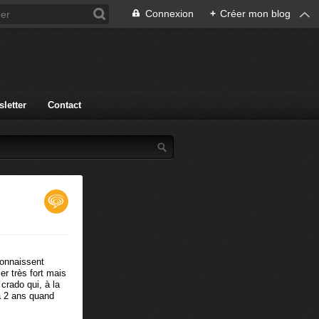
Connexion
+
Créer mon blog
letter
Contact
connaissent
er très fort mais
 crado qui, à la
 a 2 ans quand