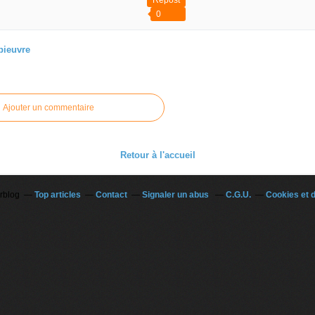
Repost
0
pieuvre
 article
Ajouter un commentaire
Retour à l'accueil
erblog
Top articles
Contact
Signaler un abus
C.G.U.
Cookies et 