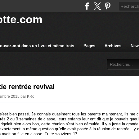
tte.com
rouvez-moi dans un livre et même trois
Pages
Archives
News
e rentrée revival
tembre 2015 par KRo
'est bien passé. Je connais quasiment tous les parents maintenant, ils me 
près 2 ou 3 semaines de classe, leurs enfants leur ont dit que je pouvais gueul
igolait bien alors bon, cette réunion s'est bien déroulée. Il y a juste la grande
é exactement la même question qu'elle avait posée à la réunion de rentrée il y
 avait sa fille en classe. Tu te souviens J?