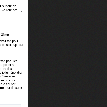
t surtout en
 veulent pas ...)
en 3ème.
avail fait pour
nt on s'occupe du
ait pas "les 2
 la poser à
posent des
, je lui répondrai
à l'heure au
rera pas une
e a fini par
tte tout de suite