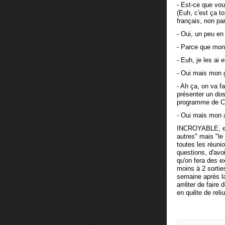
- Est-ce que vous
(Euh, c'est ça to
français, non par
- Oui, un peu en
- Parce que mon g
- Euh, je les ai 
- Oui mais mon g
- Ah ça, on va fa
présenter un dos
programme de 
- Oui mais mon aî
INCROYABLE, exa
autres" mais "le
toutes les réunio
questions, d'avoir
qu'on fera des ex
moins à 2 sortie
semaine après la 
arrêter de faire
en quête de reliu