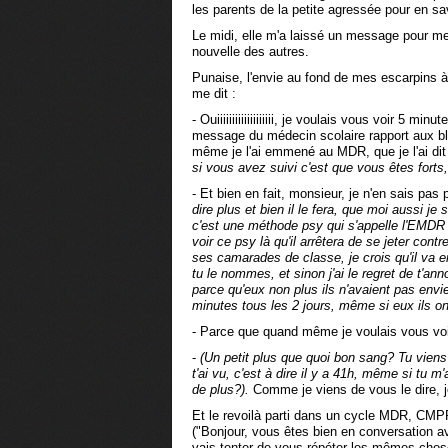
les parents de la petite agressée pour en sa
Le midi, elle m'a laissé un message pour me 
nouvelle des autres.
Punaise, l'envie au fond de mes escarpins à 
me dit :
- Ouiiiiiiiiiiiiiiiiiii, je voulais vous voir 5 minu
message du médecin scolaire rapport aux ble
même je l'ai emmené au MDR, que je l'ai dit a
si vous avez suivi c'est que vous êtes fort
- Et bien en fait, monsieur, je n'en sais pas
dire plus et bien il le fera, que moi aussi 
c'est une méthode psy qui s'appelle l'EMDR 
voir ce psy là qu'il arrêtera de se jeter cont
ses camarades de classe, je crois qu'il va e
tu le nommes, et sinon j'ai le regret de t'
parce qu'eux non plus ils n'avaient pas env
minutes tous les 2 jours, même si eux ils o
- Parce que quand même je voulais vous voir
-
(Un petit plus que quoi bon sang? Tu viens 
t'ai vu, c'est à dire il y a 41h, même si tu 
de plus?).
Comme je viens de vous le dire, j
Et le revoilà parti dans un cycle MDR, CMP
("Bonjour, vous êtes bien en conversation a
vais tenter de vous répéter les mêmes cho