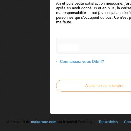
Ah et puis petite satisfaction mesquine, j'ai
après en avoir donné un et en plus, la ceri
ma responsabilité ... oui j'avoue j'ai appréci
personnes qui s'occupent du bus. Ce n'est 
ma faute.
Connaissez-vous Dibill?
Commenter cet article
Ajouter un commentaire
Voir le profil de
makarotte.com
sur le portail Overblog
Top articles
Con