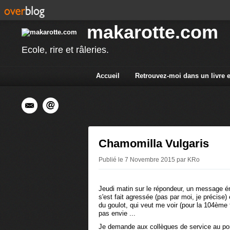
makarotte.com
Ecole, rire et râleries.
Accueil
Retrouvez-moi dans un livre 
Chamomilla Vulgaris
Publié le 7 Novembre 2015 par KRo
Jeudi matin sur le répondeur, un message é
s'est fait agressée (pas par moi, je précis
du goulot, qui veut me voir (pour la 104ème 
pas envie ...
Je demande aux collègues de service au porta