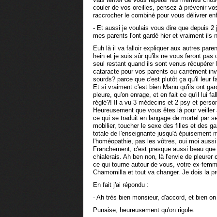
couler de vos oreilles, pensez à prévenir v
raccrocher le combiné pour vous délivrer enfi
- Et aussi je voulais vous dire que depuis 2
mes parents l'ont gardé hier et vraiment ils n
Euh là il va falloir expliquer aux autres par
hein et je suis sûr qu'ils ne vous feront pas 
seul restant quand ils sont venus récupérer 
cataracte pour vos parents ou carrément inve
sourds? parce que c'est plutôt ça qu'il leur fa
Et si vraiment c'est bien Manu qu'ils ont gard
pleure, qu'on enrage, et en fait ce qu'il lui f
réglé?! Il a vu 3 médecins et 2 psy et pers
Heureusement que vous êtes là pour veiller
ce qui se traduit en langage de mortel par se
mobilier, toucher le sexe des filles et des gar
totale de l'enseignante jusqu'à épuisement 
l'homéopathie, pas les vôtres, oui moi aussi j
Franchement, c'est presque aussi beau que l
chialerais. Ah ben non, là l'envie de pleurer
ce qui tourne autour de vous, votre ex-femme
Chamomilla et tout va changer. Je dois la 
En fait j'ai répondu :
- Ah très bien monsieur, d'accord, et bien on
Punaise, heureusement qu'on rigole.