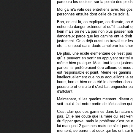
parcouru les couloirs sur la pointe des pied
Moi ça m'a valu des entretiens avec les go
personnes ensuite dont celle de ce soir là.
Bon, on est là, on explique, on discute, on 
notion du danger extérieur et qu'"il faudrait q
hein mais on ne va pas non plus passer notre
dangereux parce que les gamins ont le droit
justement. On a déjà aussi un travail sur les
etc ... on peut sans doute améliorer les cho
De plus, une école élémentaire ce n'est pas
qu'ils peuvent en sortir en appuyant sur tel 
même bien pratique. Mais tout le jeu justeme
parfois ils préfèreraient être ailleurs et nous
est responsable et point. Même les gamins
intellectuellement que nous accueillons le sa
barre, bon et bien on a été le chercher dans
poursuite et ensuite il s'est fait engueuler 
d'affolant.
Maintenant, si les gamins mentent, disent qu'
soit tout à fait notre partie de l'éducation qui
C'est clair que ces gamines dans la nature e
pas. Et je me doute que la mère qui est venu
du flipper grave, mais le problème c'est peut
lui manquait 2 gamines mais ne s'est pas pl
mentent, se barrent et ceux qui les ont sur 