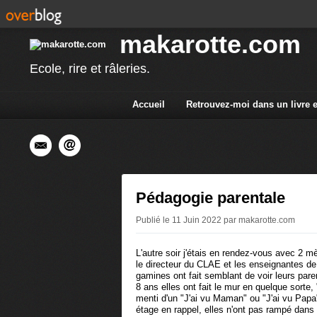
makarotte.com
Ecole, rire et râleries.
Accueil
Retrouvez-moi dans un livre 
Pédagogie parentale
Publié le 11 Juin 2022 par makarotte.com
L'autre soir j'étais en rendez-vous avec 2 m
le directeur du CLAE et les enseignantes de l
gamines ont fait semblant de voir leurs parent
8 ans elles ont fait le mur en quelque sorte, "
menti d'un "J'ai vu Maman" ou "J'ai vu Papa
étage en rappel, elles n'ont pas rampé dans le