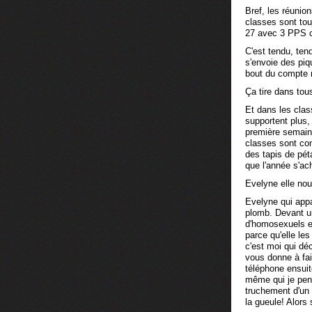
Bref, les réunio
classes sont to
27 avec 3 PPS 
C'est tendu, ten
s'envoie des piqu
bout du compte m
Ça tire dans tou
Et dans les clas
supportent plus,
première semaine
classes sont con
des tapis de pét
que l'année s'ac
Evelyne elle nous
Evelyne qui app
plomb. Devant un
d'homosexuels et
parce qu'elle le
c'est moi qui dé
vous donne à fair
téléphone ensuite
même qui je pen
truchement d'un 
la gueule! Alors 