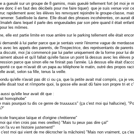
e a gueulé sur un groupe de 8 gamins, mais gueulé tellement fort (et moi je 
e donc il en faut des décibels pour me faire tiquer) que je suis venue voir ce 
e truc rapidement avec les élèves les renvoyant rejoindre le groupe-classe, mai
 ramener. Satellisée la dame. Elle disait des phrases incohérentes, on aurait d
maleh dans lequel il parle des engueulades par son père quand il était enfant
e pour les mômes.
e, elle est partie limite en roue arrière sur le parking tellement elle était enco
ai demandé à lui parler parce que je sentais venir l'énorme vague de merdasses
us avec les appels des parents, de l'Inspectrice, des représentants de parents 
a discuté, moi j'ai commencé par lui parler uniquement de la forme pour lui dire
vraiment abusé et qu'il fallait qu'elle fasse un point là dessus avec les élèves p
ession parce que sinon elle ne finirait pas l'année. Là dessus elle était d'acc
rapporté ce que m'avait dit un papa au téléphone le matin, outré des propos raci
le avait, selon sa fille, tenus la veille.
ondu qu'elle n'avait pas dit ci ou ça, que la petite avait mal compris, ça je veu
lle disait tout et n'importe quoi, la gosse elle avait dû faire son propre tri et c'
aussi qu'elle leur avait dit que :
était homophobe"
 mais pourquoi tu dis ce genre de truuuuucs" (ça c'est moi qui hallucine), "Po
n?"
l'école française laïque et d'origine chrétienne"
 moi qui n'en crois pas mes oreilles) "Mais tu peux pas dire ça!"
 on l'a vu en histoire justement!"
a c'est moi qui vient de me décrocher la mâchoire) "Mais non vraiment, ça c'e