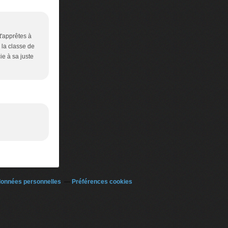
t'apprêtes à
, la classe de
ie à sa juste
données personnelles
Préférences cookies