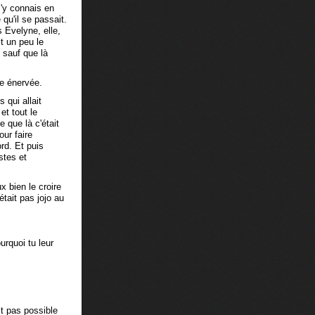
m'y connais en
qu'il se passait.
s Evelyne, elle,
it un peu le
 sauf que là
re énervée.
 qui allait
et tout le
 que là c'était
our faire
ord. Et puis
stes et
x bien le croire
était pas jojo au
urquoi tu leur
st pas possible