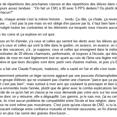
ns de répartitions des prochaines classes et des répartitions des élèves dans 
ujours assez tendues : "On fait un CM1 à 30 avec 5 PPS dedans? Ou plutôt
chacun?"
du, chaque année c'est la même histoire ... tendu. Ça râle, ça chiale, ça reve
es ... c'est pas la joie mais on est obligé d'en passer par là, il faut bien fair
algré toutes les contraintes et les éléments sur lesquels nous n'avons aucun
s les coins et ça explose en vol quoi.
ses en fin d'année, y'a ceux et celles qui serrent les dents avec les élèves qu
 y'a ceux et celles qui sont la tête dans le guidon, on avance, on avance, on c
 des vacances, y'a , je suppose, ceux et celles qui enseignent dans le méta
stituées de 20 élèves charmants, performants, et toujours à l'écoute, qui doive
ales de rose en riant légèrement tout en ayant au coin de l'âme une légère mé
hève et que leurs disciples vont donc partir vers d'autres maîtres, et puis y'a 
 a fait une Claude François, traduisez, elle a sauté en l'air et elle s'est toute 
aremment présente un léger racisme aggravé par une poussée d'islamophobie
 groupe d'élèves qui ne voulaient pas chanter une chanson "parce que ça pa
 c'est pas bien", mais surtout à mon avis qui voulaient la provoquer et bien la
s a emmerdés toute l'année, plutôt que de gérer avec le combo explications laï
cide de ce qu'on fait en classe je ne vous demande pas votre avis sur les exe
e donc on y retourne, elle a dégoupillé. Les gamins, je le sais moi, j'ai eu ce
, ils n'ont aucun problème de compatibilité entre l'école et leur religion, dans l
se ne sont même pas musulmans. C'est juste qu'une classe de CM2, si tu la t
savant mélange entre confiance mutuelle et fermeté rassurante, en fin d'année
si en plus t'as semé des graines d'exclusion ...