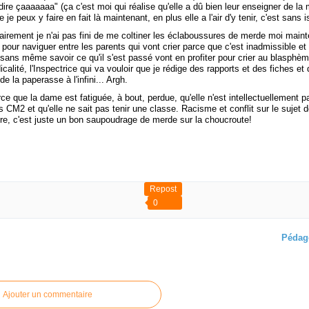
dire çaaaaaaa" (ça c'est moi qui réalise qu'elle a dû bien leur enseigner de la
 je peux y faire en fait là maintenant, en plus elle a l'air d'y tenir, c'est sans i
airement je n'ai pas fini de me coltiner les éclaboussures de merde moi maint
le pour naviguer entre les parents qui vont crier parce que c'est inadmissible et 
 sans même savoir ce qu'il s'est passé vont en profiter pour crier au blasphè
dicalité, l'Inspectrice qui va vouloir que je rédige des rapports et des fiches et
e la paperasse à l'infini... Argh.
rce que la dame est fatiguée, à bout, perdue, qu'elle n'est intellectuellement 
 CM2 et qu'elle ne sait pas tenir une classe. Racisme et conflit sur le sujet de
ire, c'est juste un bon saupoudrage de merde sur la choucroute!
Repost
0
Pédag
 article
Ajouter un commentaire