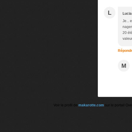
L
Lucia
Je...
nager 
20 él
valeur
Répond
M
Voir le profil de
makarotte.com
sur le portail Ov