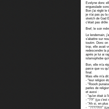
Evelyne donc ell
engueulade sonor
Bon j'ai réglé l
je n'ai pas pu la
sketch de Gad El
c'était pas drôl
Bref, le soir mêm
Le lendemain, j'
s'abattre sur no
toutim. Donc on 
trop, elle avait 
redescendre la pr
après je lui ai 
islamophobe qu'el
Bon, elle m'a rép
parce que vu qu'e
final.
Mais elle m'a dit 
- "leur religion 
- "Roooh punaise
parles de religio
et aussi :
- "qu'on était à 
- "??!" (ça c'est
- "Ah si, en plus
- "?????!!!!" (ç