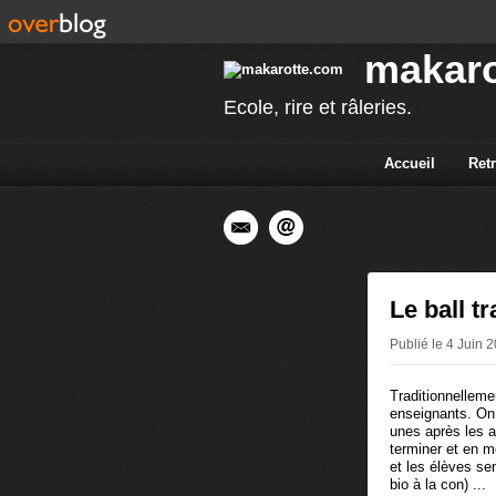
makaro
Ecole, rire et râleries.
Accueil
Ret
Le ball t
Publié le 4 Juin 
Traditionnelleme
enseignants. On 
unes après les a
terminer et en m
et les élèves se
bio à la con) ...