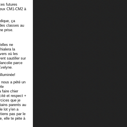
ces futures
 deux CM1-CM2 à
ndique, ça
e des classes au
e prise.
'elles ne
hialera la
vers où les
nt sautiller sur
lancolie parce
Evelyne.
illuminée!
 nous a pété un
rle
 faire chier
cité et respect +
rcices que je
rtains parents au
e lot y'en a
iens pas par le
, elle te pète à