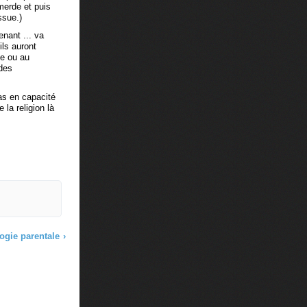
 merde et puis
ssue.)
enant ... va
ils auront
me ou au
 des
pas en capacité
 la religion là
ogie parentale
›