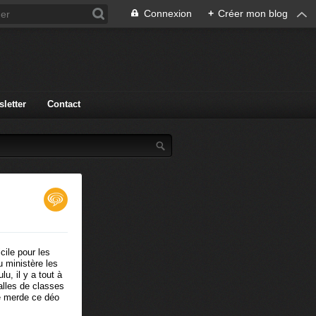
Connexion
+
Créer mon blog
letter
Contact
cile pour les
u ministère les
u, il y a tout à
alles de classes
le merde ce déo