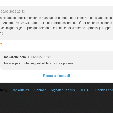
05/06/2022 20:43
 est-ce que je peux te confier un masque de plongée pour la merde dans laquelle tu 
? Au pire ? <br /> Courage... la fin de l'année est presque là ! (Par contre j'ai honte
èves mignons, je l'ai presque reconnue comme étant la mienne... promis, je l'appréc
 !).
re
makarotte.com
05/06/2022 21:43
Ne sois pas honteuse, profite! Je suis juste jalouse.
Retour à l'accueil
erblog
Top articles
Contact
Signaler un abus
C.G.U.
Cookies et 