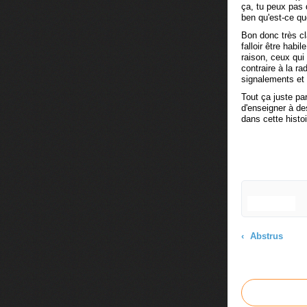
ça, tu peux pas 
ben qu'est-ce que
Bon donc très cl
falloir être habi
raison, ceux qui
contraire à la ra
signalements et d
Tout ça juste pa
d'enseigner à des
dans cette histo
Abstrus
Commenter cet