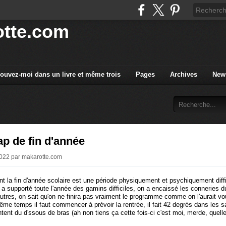
tte.com
rouvez-moi dans un livre et même trois
Pages
Archives
News
rap de fin d'année
2022 par makarotte.com
nt la fin d'année scolaire est une période physiquement et psychiquement diffi
a supporté toute l'année des gamins difficiles, on a encaissé les conneries d
utres, on sait qu'on ne finira pas vraiment le programme comme on l'aurait voul
ême temps il faut commencer à prévoir la rentrée, il fait 42 degrés dans les s
ntent du d'ssous de bras (ah non tiens ça cette fois-ci c'est moi, merde, quel