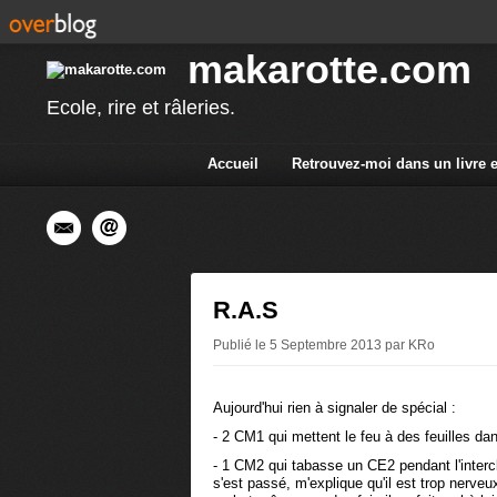
makarotte.com
Ecole, rire et râleries.
Accueil
Retrouvez-moi dans un livre 
R.A.S
Publié le 5 Septembre 2013 par KRo
Aujourd'hui rien à signaler de spécial :
- 2 CM1 qui mettent le feu à des feuilles dan
- 1 CM2 qui tabasse un CE2 pendant l'intercl
s'est passé, m'explique qu'il est trop nerveu