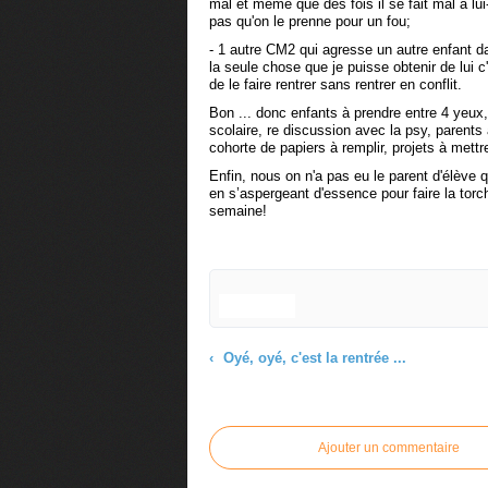
mal et même que des fois il se fait mal à lui
pas qu'on le prenne pour un fou;
- 1 autre CM2 qui agresse un autre enfant da
la seule chose que je puisse obtenir de lui c
de le faire rentrer sans rentrer en conflit.
Bon ... donc enfants à prendre entre 4 yeux,
scolaire, re discussion avec la psy, parents 
cohorte de papiers à remplir, projets à mettre
Enfin, nous on n'a pas eu le parent d'élève q
en s’aspergeant d'essence pour faire la torch
semaine!
Oyé, oyé, c'est la rentrée ...
Commenter cet article
Ajouter un commentaire