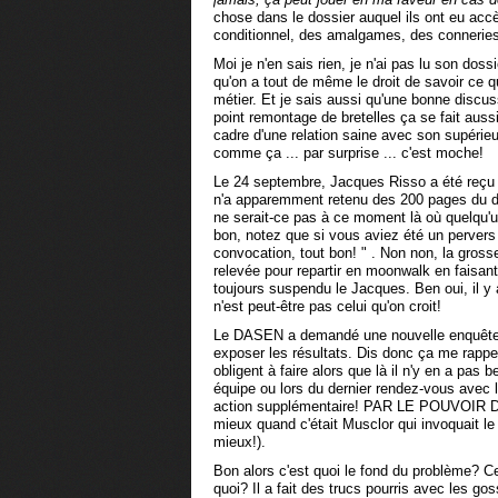
chose dans le dossier auquel ils ont eu acc
conditionnel, des amalgames, des conneries 
Moi je n'en sais rien, je n'ai pas lu son dos
qu'on a tout de même le droit de savoir ce 
métier. Et je sais aussi qu'une bonne discu
point remontage de bretelles ça se fait auss
cadre d'une relation saine avec son supérieur
comme ça ... par surprise ... c'est moche!
Le 24 septembre, Jacques Risso a été reçu 
n'a apparemment retenu des 200 pages du dos
ne serait-ce pas à ce moment là où quelqu'un
bon, notez que si vous aviez été un pervers s
convocation, tout bon! " . Non non, la gross
relevée pour repartir en moonwalk en faisa
toujours suspendu le Jacques. Ben oui, il y
n'est peut-être pas celui qu'on croit!
Le DASEN a demandé une nouvelle enquête ad
exposer les résultats. Dis donc ça me rapp
obligent à faire alors que là il n'y en a pas 
équipe ou lors du dernier rendez-vous avec l
action supplémentaire! PAR LE POUVOIR
mieux quand c'était Musclor qui invoquait le
mieux!).
Bon alors c'est quoi le fond du problème? Ce
quoi? Il a fait des trucs pourris avec les go