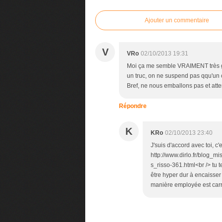
Ajouter un commentaire
V
VRo
02/10/2013 19:31
Moi ça me semble VRAIMENT très gros
un truc, on ne suspend pas qqu'un 
Bref, ne nous emballons pas et atten
Répondre
K
KRo
02/10/2013 23:40
J'suis d'accord avec toi, c
http://www.dirlo.fr/blog
s_risso-361.html<br /> tu te
être hyper dur à encaisser 
manière employée est carr