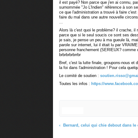
il est payé? Non parce que j'en ai connu, pas
surnommée "Jo L'Indien" référence à son sex 
ce que l'administration a trouvé à faire c'est
faire du mal dans une autre nouvelle circonsc
...
Alors là c'est quoi le problème? il crache, il 
parce que si le seul soucis ce sont ses dess
je sais, je pense un peu à ma gueule là, mai
parole sur internet, lui il était lu par VRAI
personne franchement (SERIEUX? comme dis
brbrbrbrbrrbr
Bref, c'est la lutte finale, groupons-nous e
la foi dans l'administration ! Pour cela quelq
Le comité de soutien :
soutien.risso@gma
Toutes les infos :
https://www.facebook.c
Bernard, celui qui chie debout dans le couloir
Commenter cet article