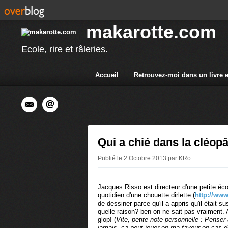
makarotte.com
Ecole, rire et râleries.
Accueil
Retrouvez-moi dans un livre 
Qui a chié dans la cléop
Publié le 2 Octobre 2013 par KRo
Jacques Risso est directeur d'une petite éco
quotidien d'une chouette dirlette (
http://www
de dessiner parce qu'il a appris qu'il était su
quelle raison? ben on ne sait pas vraiment
glop! (
Vite, petite note personnelle : Penser
jamais, ça peut jouer en ma faveur en cas d