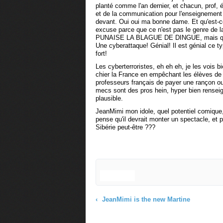
planté comme l'an dernier, et chacun, prof, é
et de la communication pour l'enseignement
devant. Oui oui ma bonne dame. Et qu'est-c
excuse parce que ce n'est pas le genre de la 
PUNAISE LA BLAGUE DE DINGUE, mais qu'est
Une cyberattaque! Génial! Il est génial ce ty
fort!
Les cyberterroristes, eh eh eh, je les vois b
chier la France en empêchant les élèves de 
professeurs français de payer une rançon o
mecs sont des pros hein, hyper bien renseig
plausible.
JeanMimi mon idole, quel potentiel comique, q
pense qu'il devrait monter un spectacle, et pré
Sibérie peut-être ???
JeanMimi is the new Martine
Commenter cet article