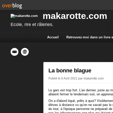
makarotte.com
Ecole, rire et râleries.
Accueil
Retrouvez-moi dans un livre 
La bonne blague
Publié le 6 Avril 2021 par makarotte.com
Le gars est trop fort. L'an dernier, juste au
allaient fermer le lendemain soir, on appren
On a d'abord tiqué, prêts à quoi? Visiblement 
élèves à distance vu qu'on ne savait pas le m
du tout, à l'époque personne ne préparait de c
pas les infrastructures non plus qui étaien