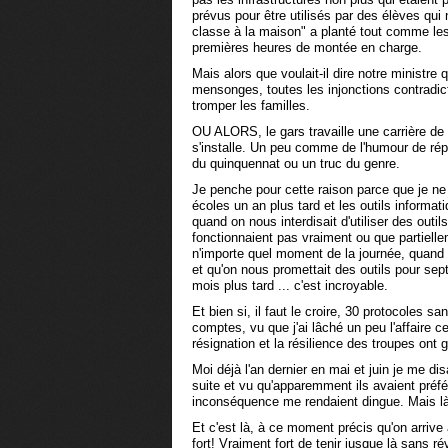
prévus pour être utilisés par des élèves qui
classe à la maison" a planté tout comme les 
premières heures de montée en charge.
Mais alors que voulait-il dire notre ministre q
mensonges, toutes les injonctions contradict
tromper les familles.
OU ALORS, le gars travaille une carrière de 
s'installe. Un peu comme de l'humour de répét
du quinquennat ou un truc du genre.
Je penche pour cette raison parce que je ne
écoles un an plus tard et les outils informati
quand on nous interdisait d'utiliser des outils
fonctionnaient pas vraiment ou que partie
n'importe quel moment de la journée, quand l
et qu'on nous promettait des outils pour sep
mois plus tard ... c'est incroyable.
Et bien si, il faut le croire, 30 protocoles sa
comptes, vu que j'ai lâché un peu l'affaire c
résignation et la résilience des troupes ont g
Moi déjà l'an dernier en mai et juin je me dis
suite et vu qu'apparemment ils avaient préfé
inconséquence me rendaient dingue. Mais là 
Et c'est là, à ce moment précis qu'on arrive à
fort! Vraiment fort de tenir jusque là sans r