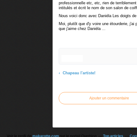
professionnelle etc, etc, rien de terribleme
intitulés et écrit le nom de son salon de coi
Nous voici donc avec Daniéla Les doigts de
Moi, plutôt que d'y voire une étourderie, j'a
que j'aime chez Daniéla ...
Chapeau l'artiste!
Commenter cet article
Ajouter un commentaire
Voir le profil de
makarotte.com
sur le portail Overblog
Top articles
Con