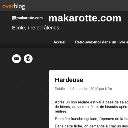
makarotte.com
Ecole, rire et râleries.
Accueil
Retrouvez-moi dans un livre 
Hardeuse
Publié le 4 Septembre 2019 par KRo
Après un bon régime estival à base de salad
de bières, de vins rosés et de biscuits apéro 
rentrée.
Première franche rigolade, l'épreuve de la 
Dans cette fiche, on demande à chacun des r