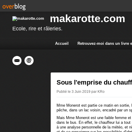
makarotte.com
Ecole, rire et râleries.
Accueil
Retrouvez-moi dans un livre 
Sous l'emprise du chauf
Publié le 3 Juin 2019 par KRo
Mme Monerot est partie ce matin en sortie, l
pêche, dans un lac voisin, encadré par un sp
Mais Mme Monerot est une faible femme et ell
dans le bus. En effet, le chauffeur lui a tou
à une analyse personnelle de la météo, et ni 
et de se renseigner sur les possibilités d'ab