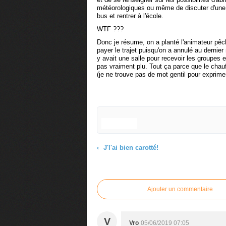
météorologiques ou même de discuter d'une év
bus et rentrer à l'école.
WTF ???
Donc je résume, on a planté l'animateur pêch
payer le trajet puisqu'on a annulé au dernier
y avait une salle pour recevoir les groupes en
pas vraiment plu. Tout ça parce que le chau
(je ne trouve pas de mot gentil pour exprimer
J'l'ai bien carotté!
Commenter cet article
Ajouter un commentaire
V
Vro
05/06/2019 07:05