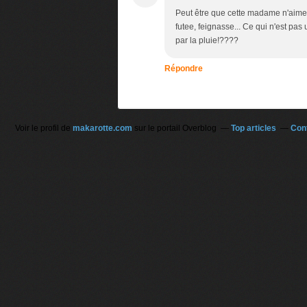
Peut être que cette madame n'aime 
futee, feignasse... Ce qui n'est pa
par la pluie!????
Répondre
Voir le profil de
makarotte.com
sur le portail Overblog
Top articles
Con