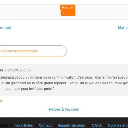
Repost
0
onnard
Mai et
 article
Ajouter un commentaire
as
15/05/2014 21:37
seignant dépourvu du sens de la communication, c'est aussi aberrant qu'un aveugl
 qu'un guichetier de la sécu grand reporter... <br /> <br /> A quand des cours de ge
ie parentale pour les futurs profs ?
re
Retour à l'accueil
erblog
Top articles
Contact
Signaler un abus
C.G.U.
Cookies et 