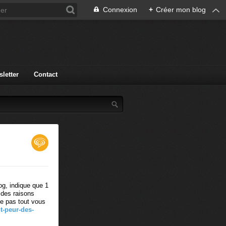
Connexion
+
Créer mon blog
letter
Contact
log, indique que 1
i des raisons
ême pas tout vous
nt-peur-des-