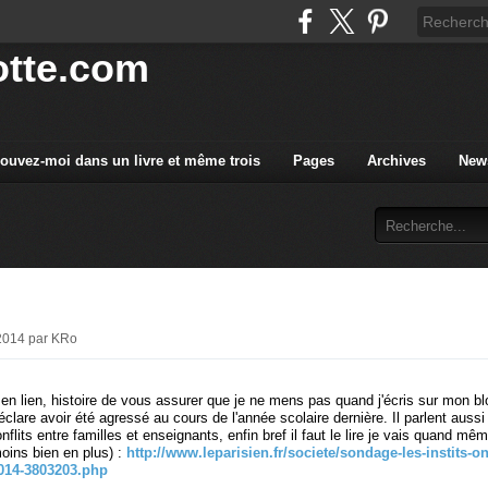
tte.com
rouvez-moi dans un livre et même trois
Pages
Archives
News
 2014 par KRo
ici en lien, histoire de vous assurer que je ne mens pas quand j'écris sur mon b
éclare avoir été agressé au cours de l'année scolaire dernière. Il parlent auss
nflits entre familles et enseignants, enfin bref il faut le lire je vais quand m
moins bien en plus) :
http://www.leparisien.fr/societe/sondage-les-instits-o
2014-3803203.php