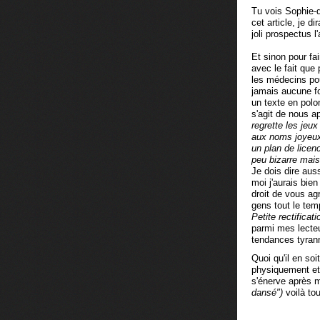
Tu vois Sophie-de
cet article, je d
joli prospectus 
Et sinon pour fai
avec le fait qu
les médecins pour
jamais aucune fo
un texte en polo
s'agit de nous ap
regrette les jeu
aux noms joyeux
un plan de licen
peu bizarre mais
Je dois dire aus
moi j'aurais bie
droit de vous ag
gens tout le tem
Petite rectificati
parmi mes lecteu
tendances tyrann
Quoi qu'il en so
physiquement et 
s'énerve après m
dansé")
voilà to