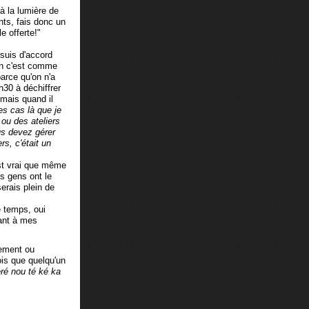
 à la lumière de
ents, fais donc un
e offerte!"
 suis d'accord
on c'est comme
parce qu'on n'a
h30 à déchiffrer
 mais quand il
es cas là que je
ou des ateliers
us devez gérer
s, c'était un
est vrai que même
s gens ont le
erais plein de
e temps, oui
uant à mes
lement ou
ois que quelqu'un
ré nou té ké ka