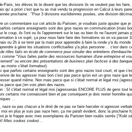
-Paris, tes élèves ils te disent que tes divisions ils ne veulent pas les faire,
irais qu' a priori c'est que tu as mal vendu ta progression en Calcul à leurs par
l'année prochaine : "Pour 3 divisions euclidiennes posées, une division décimal
re un commentaire sur cet article du Parisien, je voudrais juste ajouter que je
e parfois certains enseignants sont des gros nazes en communication (mais b
 le coup, ils l'ont ou ils l'apprennent sur le tas ou bien ils ne l'auront jamais 
rmation à ce sujet, ça pour nous faire faire des formations où on va passer 1
nais ou 2h à se tenir par la main pour apprendre à faire la ronde y'a du monde
prendre à gérer les situations conflictuelles y'a plus personne ...
c'est dans c
x de rôles faits en école de commerce pour simuler des entretiens d'embauche 
 comme "Vous faites partie des ressources humaines d'une entreprise et vo
ciement" ou encore des présentations de business plan factices à des banquier
 au moins c'était formateur
).
si que parfois certains enseignants sont des gros nazes tout court, et que c'
n envie de les agresser mais bon c'est pas parce qu'on est un gros naze que le
resser quand même. Non mais parce que si c'était normal et légal moi j'agress
ps parce que j'en vois plein des nazes.
on
: SI c'était normal et légal moi j'agresserais ENCORE PLUS de gens tout l
rs certains me connaissent bien et par conséquent je dois rester honnête q
iques ...
it, naze ou pas chacun a le droit de ne pas se faire harceler ni agresser verba
moi en plus je suis pas naze hein, ça me paraît évident, donc la prochaine f
oi je le frappe avec mes exemplaires du Parisien bien roulés serrés (
"Kolé sé
ut! Allez zoukez zoukez...