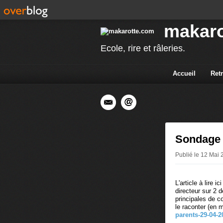
makaro
Ecole, rire et râleries.
Accueil
Ret
Sondage
Publié le 12 Mai
L'article à lire 
directeur sur 2 d
principales de co
le raconter (en 
parents-29-04-