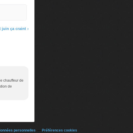
 juin ça craint
›
e chauffeur de
stion de
données personnelles
Préférences cookies